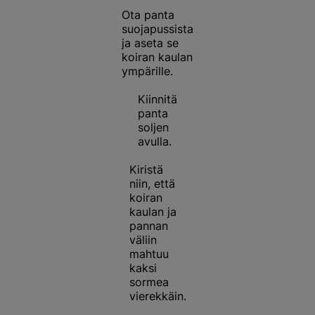
Ota panta
suojapussista
ja aseta se
koiran kaulan
ympärille.
Kiinnitä
panta
soljen
avulla.
Kiristä
niin, että
koiran
kaulan ja
pannan
väliin
mahtuu
kaksi
sormea
vierekkäin.