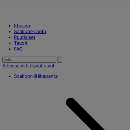
Etusivu
Scalibor-panta
Puutiaiset
Taudit
FAQ
Etsiä:
Submit
search
Aiheeseen liittyvät sivut
Scalibor-lääkepanta