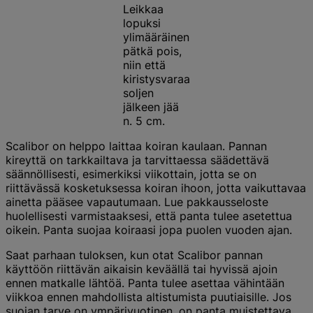
Leikkaa
lopuksi
ylimääräinen
pätkä pois,
niin että
kiristysvaraa
soljen
jälkeen jää
n. 5 cm.
Scalibor on helppo laittaa koiran kaulaan. Pannan
kireyttä on tarkkailtava ja tarvittaessa säädettävä
säännöllisesti, esimerkiksi viikottain, jotta se on
riittävässä kosketuksessa koiran ihoon, jotta vaikuttavaa
ainetta pääsee vapautumaan. Lue pakkausseloste
huolellisesti varmistaaksesi, että panta tulee asetettua
oikein. Panta suojaa koiraasi jopa puolen vuoden ajan.
Saat parhaan tuloksen, kun otat Scalibor pannan
käyttöön riittävän aikaisin keväällä tai hyvissä ajoin
ennen matkalle lähtöä. Panta tulee asettaa vähintään
viikkoa ennen mahdollista altistumista puutiaisille. Jos
suojan tarve on ympärivuotinen, on panta muistettava