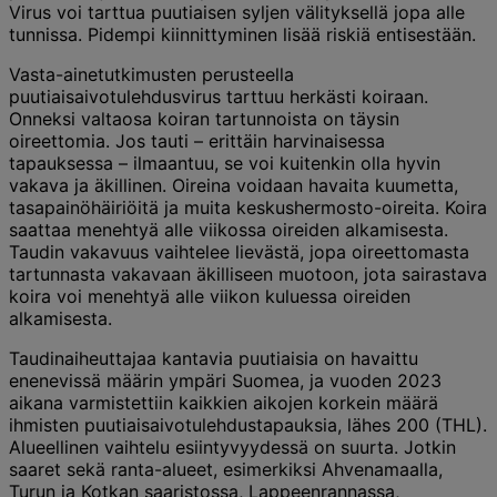
Virus voi tarttua puutiaisen syljen välityksellä jopa alle
tunnissa. Pidempi kiinnittyminen lisää riskiä entisestään.
Vasta-ainetutkimusten perusteella
puutiaisaivotulehdusvirus tarttuu herkästi koiraan.
Onneksi valtaosa koiran tartunnoista on täysin
oireettomia. Jos tauti – erittäin harvinaisessa
tapauksessa – ilmaantuu, se voi kuitenkin olla hyvin
vakava ja äkillinen. Oireina voidaan havaita kuumetta,
tasapainöhäiriöitä ja muita keskushermosto-oireita. Koira
saattaa menehtyä alle viikossa oireiden alkamisesta.
Taudin vakavuus vaihtelee lievästä, jopa oireettomasta
tartunnasta vakavaan äkilliseen muotoon, jota sairastava
koira voi menehtyä alle viikon kuluessa oireiden
alkamisesta.
Taudinaiheuttajaa kantavia puutiaisia on havaittu
enenevissä määrin ympäri Suomea, ja vuoden 2023
aikana varmistettiin kaikkien aikojen korkein määrä
ihmisten puutiaisaivotulehdustapauksia, lähes 200 (THL).
Alueellinen vaihtelu esiintyvyydessä on suurta. Jotkin
saaret sekä ranta-alueet, esimerkiksi Ahvenamaalla,
Turun ja Kotkan saaristossa, Lappeenrannassa,