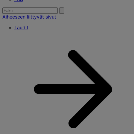
Etsiä:
Submit
search
Aiheeseen liittyvät sivut
Taudit