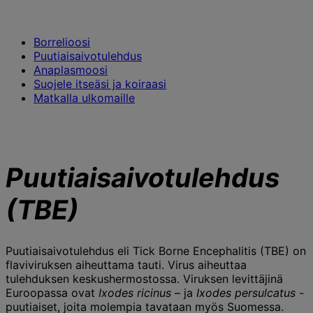
Borrelioosi
Puutiaisaivotulehdus
Anaplasmoosi
Suojele itseäsi ja koiraasi
Matkalla ulkomaille
Puutiaisaivotulehdus
(TBE)
Puutiaisaivotulehdus eli Tick Borne Encephalitis (TBE) on
flaviviruksen aiheuttama tauti. Virus aiheuttaa
tulehduksen keskushermostossa. Viruksen levittäjinä
Euroopassa ovat
Ixodes ricinus
– ja
Ixodes persulcatus
-
puutiaiset, joita molempia tavataan myös Suomessa.